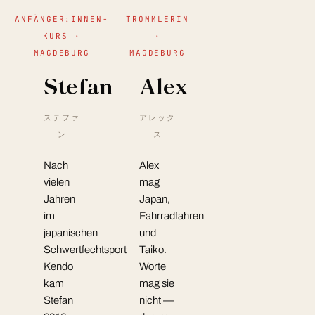
ANFÄNGER:INNEN-
TROMMLERIN
KURS ·
·
MAGDEBURG
MAGDEBURG
Stefan
Alex
ステファ
アレック
ン
ス
Nach
Alex
vielen
mag
Jahren
Japan,
im
Fahrradfahren
japanischen
und
Schwertfechtsport
Taiko.
Kendo
Worte
kam
mag sie
Stefan
nicht —