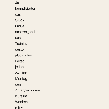
Je
komplizierter
das
Stück
und je
anstrengender
das
Training,
desto
glücklicher.
Leitet
jeden
zweiten
Montag
den
Anfänger:innen-
Kurs im
Wechsel
mit
Y