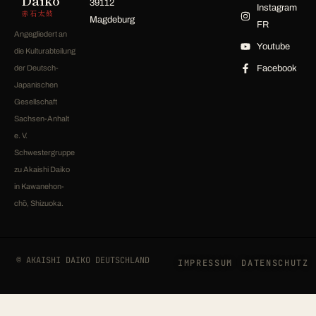
Daiko
39112
Instagram
赤石太鼓
Magdeburg
FR
Angegliedert an
Youtube
die Kulturabteilung
der Deutsch-
Facebook
Japanischen
Gesellschaft
Sachsen-Anhalt
e. V.
Schwestergruppe
zu Akaishi Daiko
in Kawanehon-
chō, Shizuoka.
© AKAISHI DAIKO DEUTSCHLAND
IMPRESSUM
DATENSCHUTZ