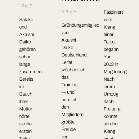
早紀子
マライケ
Fasziniert
Sakiko
vom
Gründungsmitglied
und
Klang
von
Akaishi
einer
Akaishi
Daiko
Taiko,
Daiko
gehören
begann
Deutschland.
schon
Yuri
Leitet
lange
2013 in
wöchentlich
zusammen.
Magdeburg.
das
Bereits
Nach
Training
im
ihrem
— und
Bauch
Umzug
bereitet
ihrer
nach
den
Mutter
Freiburg
Mitgliedern
hörte
konnte
größte
sie die
sie den
Freude
ersten
Klang
vor
Taiko-
nicht