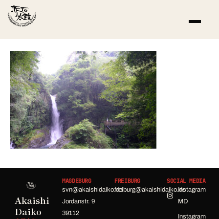
MAGDEBURG
FREIBURG
SOCIAL MEDIA
svn@akaishidaiko.de
freiburg@akaishidaiko.de
Instagram
Akaishi
Jordanstr. 9
MD
Daiko
39112
Instagram