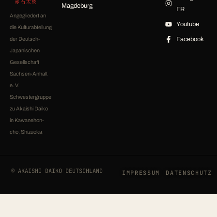
赤石太鼓
Magdeburg
FR
Angegliedert an
Youtube
die Kulturabteilung
der Deutsch-
Facebook
Japanischen
Gesellschaft
Sachsen-Anhalt
e. V.
Schwestergruppe
zu Akaishi Daiko
in Kawanehon-
chō, Shizuoka.
© AKAISHI DAIKO DEUTSCHLAND
IMPRESSUM
DATENSCHUTZ