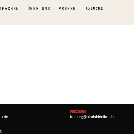
TMACHEN
ÜBER UNS
PRESSE
SUCHE
FREIBURG
ko.de
freiburg@akaishidaiko.de
g