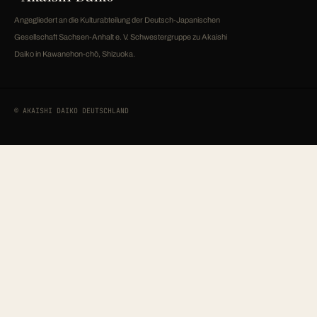
Angegliedert an die Kulturabteilung der Deutsch-Japanischen
Gesellschaft Sachsen-Anhalt e. V. Schwestergruppe zu Akaishi
Daiko in Kawanehon-chō, Shizuoka.
© AKAISHI DAIKO DEUTSCHLAND