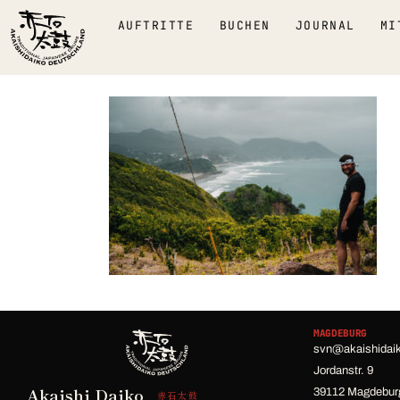
AUFTRITTE
BUCHEN
JOURNAL
MI
MAGDEBURG
svn@akaishidai
Jordanstr. 9
Akaishi Daiko
39112 Magdebur
赤石太鼓