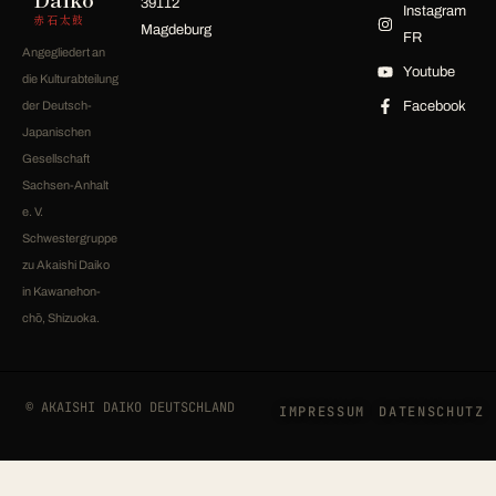
39112
Instagram
赤石太鼓
Magdeburg
FR
Angegliedert an
Youtube
die Kulturabteilung
der Deutsch-
Facebook
Japanischen
Gesellschaft
Sachsen-Anhalt
e. V.
Schwestergruppe
zu Akaishi Daiko
in Kawanehon-
chō, Shizuoka.
© AKAISHI DAIKO DEUTSCHLAND
IMPRESSUM
DATENSCHUTZ