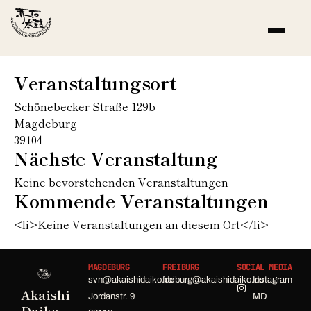
Veranstaltungsort
Schönebecker Straße 129b
Magdeburg
39104
Nächste Veranstaltung
Keine bevorstehenden Veranstaltungen
Kommende Veranstaltungen
<li>Keine Veranstaltungen an diesem Ort</li>
MAGDEBURG
FREIBURG
SOCIAL MEDIA
svn@akaishidaiko.de
freiburg@akaishidaiko.de
Instagram
Akaishi
Jordanstr. 9
MD
Daiko