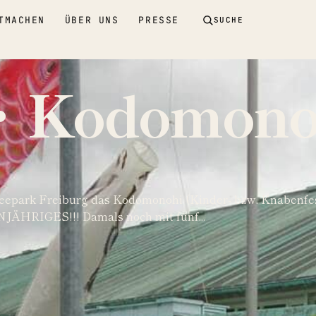
TMACHEN
ÜBER UNS
PRESSE
SUCHE
odomono
eepark Freiburg das Kodomonohi (Kinder- bzw. Knabenfest
NJÄHRIGES!!! Damals noch mit fünf...