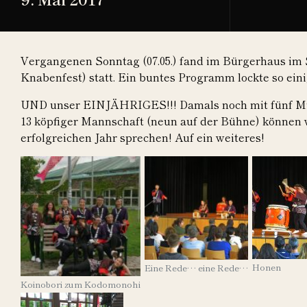
Vergangenen Sonntag (07.05.) fand im Bürgerhaus im
Knabenfest) statt. Ein buntes Programm lockte so ein
UND unser EINJÄHRIGES!!! Damals noch mit fünf Mitgl
13 köpfiger Mannschaft (neun auf der Bühne) können w
erfolgreichen Jahr sprechen! Auf ein weiteres!
Honen
Eine Rede… eine Rede…
Koinobori zum Kodomonohi