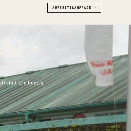
AUFTRITTSANFRAGE →
hi・
) statt. Ein buntes