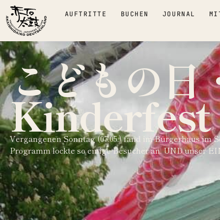
AUFTRITTE
BUCHEN
JOURNAL
MI
こどもの日・K
Kinderfest
Vergangenen Sonntag (07.05.) fand im Bürgerhaus im S
Programm lockte so einige Besucher an. UND unser EI