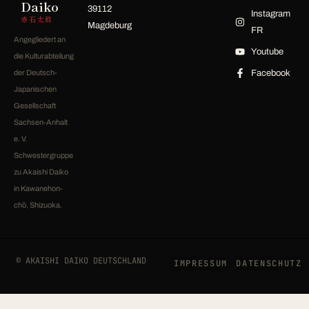
Daiko
39112
Instagram
赤石太鼓
Magdeburg
FR
Angegliedert an
Youtube
die Kulturabteilung
der Deutsch-
Facebook
Japanischen
Gesellschaft
Sachsen-Anhalt
e. V.
Schwestergruppe
zu Akaishi Daiko
in Kawanehon-
chō, Shizuoka.
© AKAISHI DAIKO DEUTSCHLAND
IMPRESSUM
DATENSCHUTZ