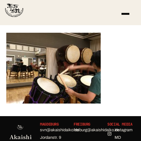
MAGDEBURG
FREIBURG
SOCIAL MEDIA
svn@akaishidaiko.de
freiburg@akaishidaiko.de
Instagram
Akaishi
Jordanstr. 9
MD