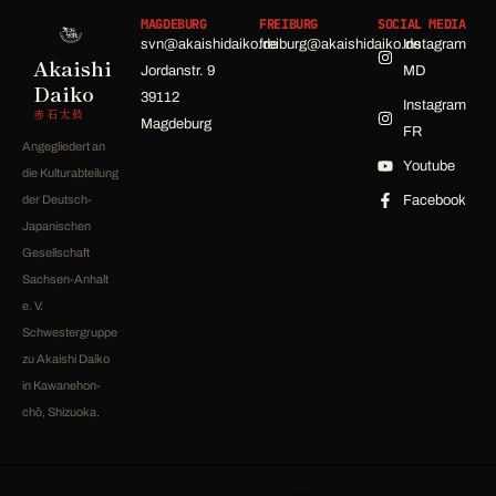
MAGDEBURG
FREIBURG
SOCIAL MEDIA
svn@akaishidaiko.de
freiburg@akaishidaiko.de
Instagram
Akaishi
Jordanstr. 9
MD
Daiko
39112
Instagram
赤石太鼓
Magdeburg
FR
Angegliedert an
Youtube
die Kulturabteilung
der Deutsch-
Facebook
Japanischen
Gesellschaft
Sachsen-Anhalt
e. V.
Schwestergruppe
zu Akaishi Daiko
in Kawanehon-
chō, Shizuoka.