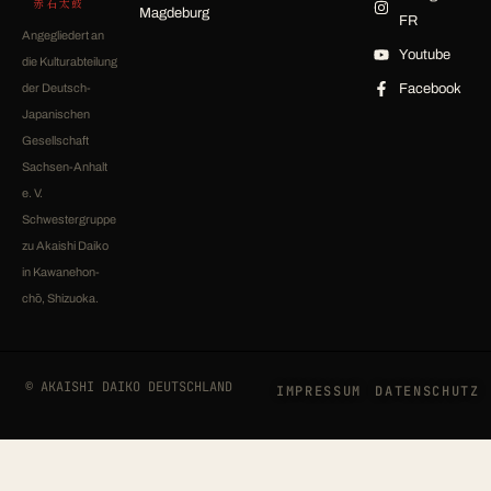
赤石太鼓
Magdeburg
FR
Angegliedert an
Youtube
die Kulturabteilung
der Deutsch-
Facebook
Japanischen
Gesellschaft
Sachsen-Anhalt
e. V.
Schwestergruppe
zu Akaishi Daiko
in Kawanehon-
chō, Shizuoka.
© AKAISHI DAIKO DEUTSCHLAND
IMPRESSUM
DATENSCHUTZ