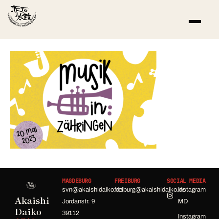
MAGDEBURG
FREIBURG
SOCIAL MEDIA
svn@akaishidaiko.de
freiburg@akaishidaiko.de
Instagram
Akaishi
Jordanstr. 9
MD
Daiko
39112
Instagram