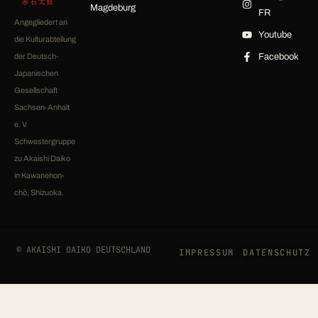
赤石太鼓
Magdeburg
FR
Angegliedert an
Youtube
die Kulturabteilung
der Deutsch-
Facebook
Japanischen
Gesellschaft
Sachsen-Anhalt
e. V.
Schwestergruppe
zu Akaishi Daiko
in Kawanehon-
chō, Shizuoka.
© AKAISHI DAIKO DEUTSCHLAND
IMPRESSUM
DATENSCHUTZ