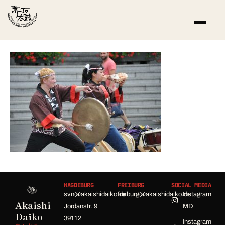
MAGDEBURG
FREIBURG
SOCIAL MEDIA
svn@akaishidaiko.de
freiburg@akaishidaiko.de
Instagram
Akaishi
Jordanstr. 9
MD
Daiko
39112
Instagram