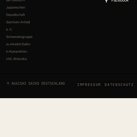
der Deutsch-
Facebook
Japanischen
Gesellschaft
Sachsen-Anhalt
e. V.
Schwestergruppe
zu Akaishi Daiko
in Kawanehon-
chō, Shizuoka.
© AKAISHI DAIKO DEUTSCHLAND
IMPRESSUM
DATENSCHUTZ