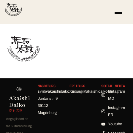
MAGDEBURG
FREIBURG
SOCIAL MEDIA
svn@akaishidaiko.de
freiburg@akaishidaiko.de
Instagram
Akaishi
Jordanstr. 9
MD
Daiko
39112
Instagram
赤石太鼓
Magdeburg
FR
Angegliedert an
Youtube
die Kulturabteilung