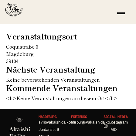
Veranstaltungsort
Coquistraße 3
Magdeburg
39104
Nächste Veranstaltung
Keine bevorstehenden Veranstaltungen
Kommende Veranstaltungen
<li>Keine Veranstaltungen an diesem Ort</li>
MAGDEBURG
FREIBURG
SOCIAL MEDIA
svn@akaishidaiko.de
freiburg@akaishidaiko.de
Instagram
Akaishi
Jordanstr. 9
MD
Daiko