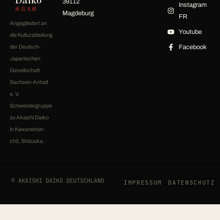
39112
Instagram
赤石太鼓
Magdeburg
FR
Angegliedert an
Youtube
die Kulturabteilung
der Deutsch-
Facebook
Japanischen
Gesellschaft
Sachsen-Anhalt
e. V.
Schwestergruppe
zu Akaishi Daiko
in Kawanehon-
chō, Shizuoka.
© AKAISHI DAIKO DEUTSCHLAND
IMPRESSUM
DATENSCHUTZ