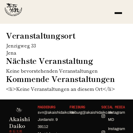
Veranstaltungsort
Jenzigweg 33
Jena
Nächste Veranstaltung
Keine bevorstehenden Veranstaltungen
Kommende Veranstaltungen
<li>Keine Veranstaltungen an diesem Ort</li>
MAGDEBURG
FREIBURG
SOCIAL MEDIA
svn@akaishidaiko.de
freiburg@akaishidaiko.de
Instagram
Akaishi
Jordanstr. 9
MD
Daiko
39112
Instagram
赤石太鼓