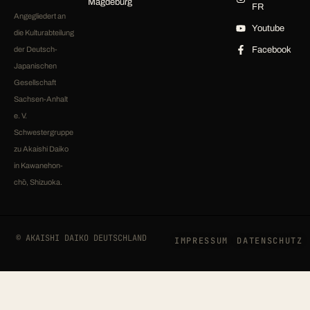
Magdeburg
FR
Angegliedert an
Youtube
die Kulturabteilung
der Deutsch-
Facebook
Japanischen
Gesellschaft
Sachsen-Anhalt
e. V.
Schwestergruppe
zu Akaishi Daiko
in Kawanehon-
chō, Shizuoka.
© AKAISHI DAIKO DEUTSCHLAND
IMPRESSUM
DATENSCHUTZ