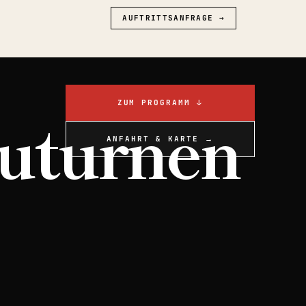
AUFTRITTSANFRAGE →
ZUM PROGRAMM ↓
uturnen
ANFAHRT & KARTE →