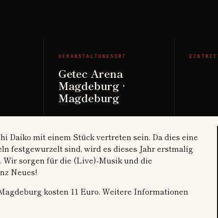
VERANSTALTUNGSORT
EINTRIT
Getec Arena
Magdeburg ·
Magdeburg
 Daiko mit einem Stück vertreten sein. Da dies eine
n festgewurzelt sind, wird es dieses Jahr erstmalig
 Wir sorgen für die (Live)-Musik und die
anz Neues!
 Magdeburg kosten 11 Euro. Weitere Informationen