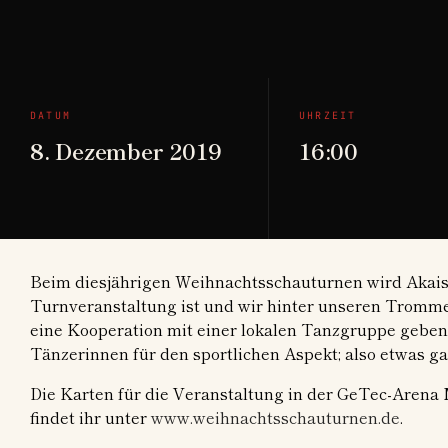
DATUM
UHRZEIT
8. Dezember 2019
16:00
Beim diesjährigen Weihnachtsschauturnen wird Akaishi
Turnveranstaltung ist und wir hinter unseren Trommel
eine Kooperation mit einer lokalen Tanzgruppe geben.
Tänzerinnen für den sportlichen Aspekt; also etwas g
Die Karten für die Veranstaltung in der GeTec-Arena
findet ihr unter
www.weihnachtsschauturnen.de
.