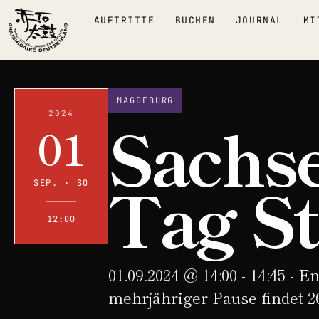
AUFTRITTE
BUCHEN
JOURNAL
MI
MAGDEBURG
Sachse
2024
01
Tag S
SEP. · SO
12:00
01.09.2024 @ 14:00 - 14:45 - E
mehrjähriger Pause findet 