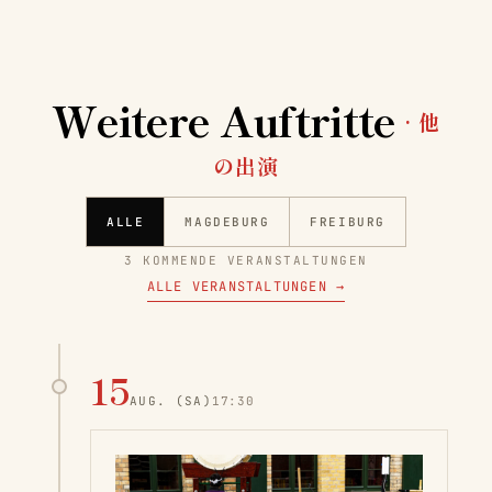
Weitere Auftritte
· 他
の出演
ALLE
MAGDEBURG
FREIBURG
3 KOMMENDE VERANSTALTUNGEN
ALLE VERANSTALTUNGEN
→
15
AUG.
(SA)
17:30