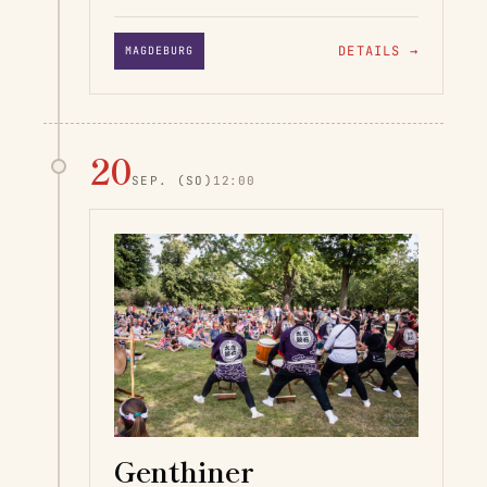
DETAILS
→
MAGDEBURG
20
SEP.
(SO)
12:00
Genthiner