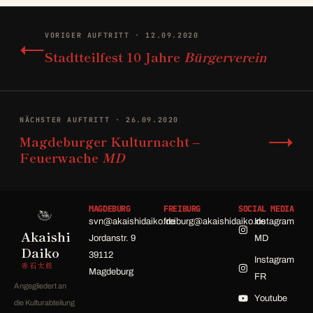
←
VORIGER AUFTRITT · 12.09.2020
Stadtteilfest 10 Jahre
Bürgerverein
NÄCHSTER AUFTRITT · 26.09.2020
→
Magdeburger Kulturnacht –
Feuerwache
MD
MAGDEBURG
FREIBURG
SOCIAL MEDIA
svn@akaishidaiko.de
freiburg@akaishidaiko.de
Instagram
Akaishi
Jordanstr. 9
MD
Daiko
39112
Instagram
赤石太鼓
Magdeburg
FR
Angegliedert an
Youtube
die Kulturabteilung