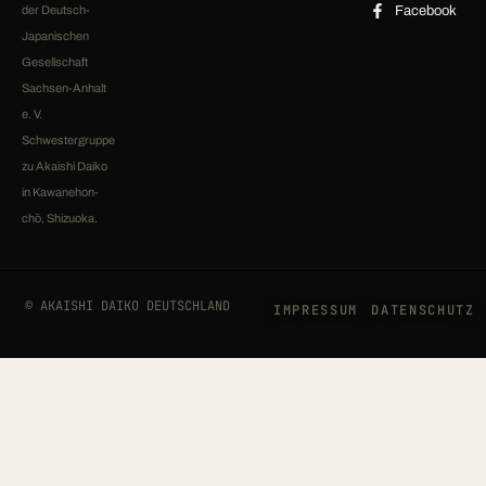
der Deutsch-
Facebook
Japanischen
Gesellschaft
Sachsen-Anhalt
e. V.
Schwestergruppe
zu Akaishi Daiko
in Kawanehon-
chō, Shizuoka.
© AKAISHI DAIKO DEUTSCHLAND
IMPRESSUM
DATENSCHUTZ