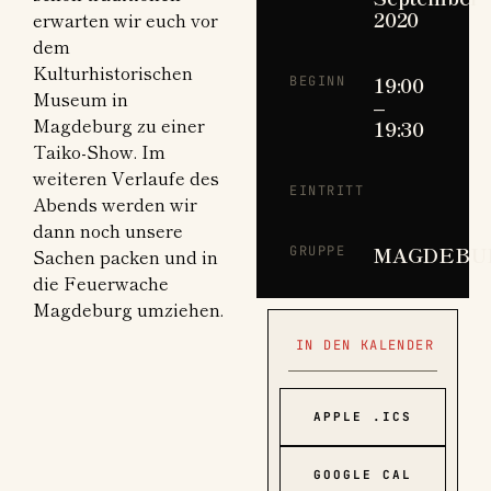
2020
erwarten wir euch vor
dem
Kulturhistorischen
19:00
BEGINN
Museum in
–
Magdeburg zu einer
19:30
Taiko-Show. Im
weiteren Verlaufe des
EINTRITT
Abends werden wir
dann noch unsere
MAGDEBU
GRUPPE
Sachen packen und in
die Feuerwache
Magdeburg umziehen.
IN DEN KALENDER
APPLE .ICS
GOOGLE CAL