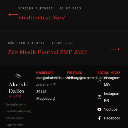
←
VORIGER AUFTRITT · 01.07.2023
Stadtteilfest
Nord
→
NÄCHSTER AUFTRITT · 15.07.2023
Zelt-Musik-Festival ZMF
2023
MAGDEBURG
FREIBURG
SOCIAL MEDIA
svn@akaishidaiko.de
freiburg@akaishidaiko.de
Instagram
Akaishi
Jordanstr. 9
MD
Daiko
39112
Instagram
赤石太鼓
Magdeburg
FR
Angegliedert an
Youtube
die Kulturabteilung
der Deutsch-
Facebook
Japanischen