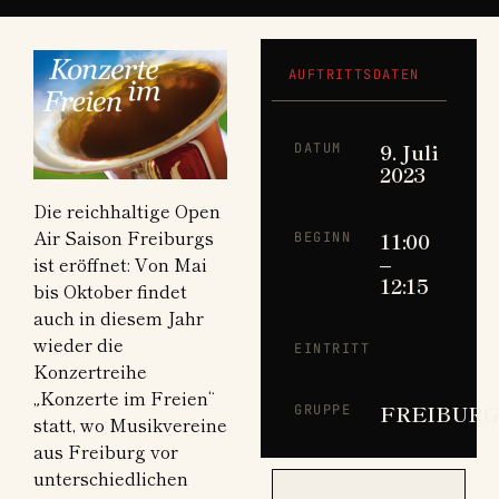
AUFTRITTSDATEN
9. Juli
DATUM
2023
Die reichhaltige Open
Air Saison Freiburgs
11:00
BEGINN
–
ist eröffnet: Von Mai
12:15
bis Oktober findet
auch in diesem Jahr
wieder die
EINTRITT
Konzertreihe
„Konzerte im Freien“
FREIBURG
GRUPPE
statt, wo Musikvereine
aus Freiburg vor
unterschiedlichen