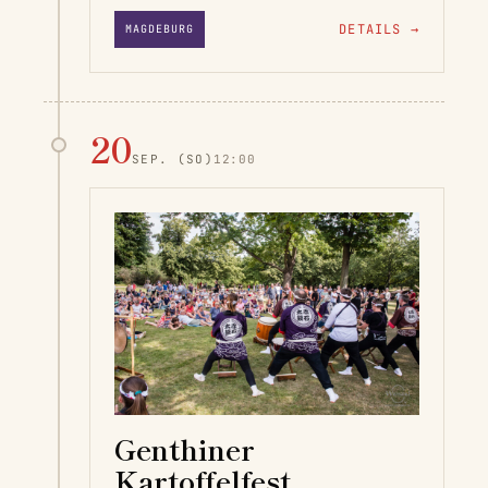
DETAILS
→
MAGDEBURG
20
SEP.
(SO)
12:00
Genthiner
Kartoffelfest