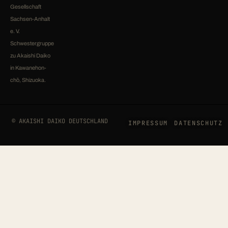
Gesellschaft
Sachsen-Anhalt
e. V.
Schwestergruppe
zu Akaishi Daiko
in Kawanehon-
chō, Shizuoka.
© AKAISHI DAIKO DEUTSCHLAND
IMPRESSUM
DATENSCHUTZ