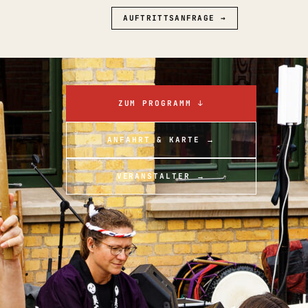
AUFTRITTSANFRAGE →
ZUM PROGRAMM ↓
ANFAHRT & KARTE →
VERANSTALTER →