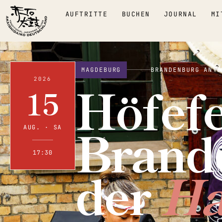
AUFTRITTE
BUCHEN
JOURNAL
MI
MAGDEBURG
BRANDENBURG AN D
Höfefe
2026
15
Brand
AUG. · SA
17:30
der
Ha