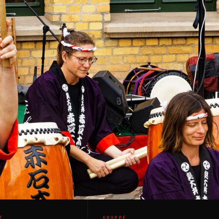
T
GRUPPE