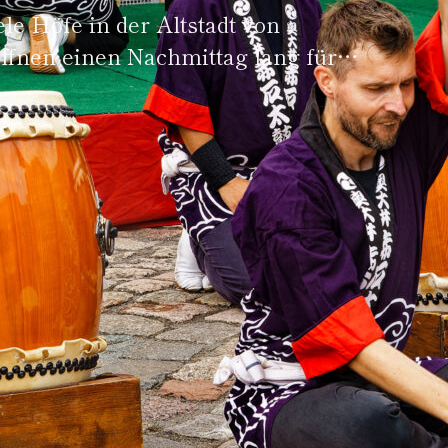
iele Höfe in der Altstadt von
ffnen einen Nachmittag lang für
 gibt es Livemusik, in…