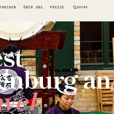
TMACHEN
ÜBER UNS
PRESSE
SUCHE
ER HAVEL
st
enburg an
vel