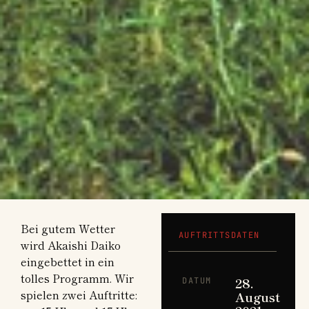
Bei gutem Wetter
AUFTRITTSDATEN
wird Akaishi Daiko
eingebettet in ein
tolles Programm. Wir
28.
DATUM
spielen zwei Auftritte:
August