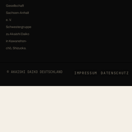
Gesellschaft
Sachsen-Anhalt
e. V.
Schwestergruppe
zu Akaishi Daiko
in Kawanehon-
chō, Shizuoka.
© AKAISHI DAIKO DEUTSCHLAND
IMPRESSUM
DATENSCHUTZ