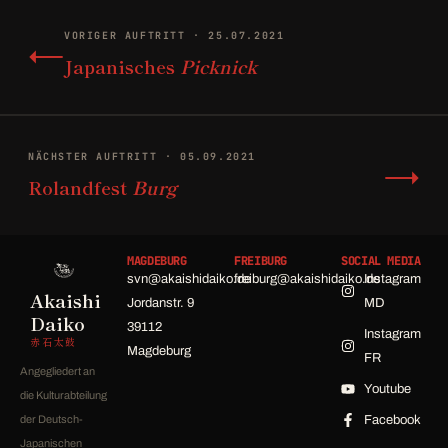
←
VORIGER AUFTRITT · 25.07.2021
Japanisches
Picknick
→
NÄCHSTER AUFTRITT · 05.09.2021
Rolandfest
Burg
MAGDEBURG
FREIBURG
SOCIAL MEDIA
svn@akaishidaiko.de
freiburg@akaishidaiko.de
Instagram
Akaishi
Jordanstr. 9
MD
Daiko
39112
Instagram
赤石太鼓
Magdeburg
FR
Angegliedert an
Youtube
die Kulturabteilung
der Deutsch-
Facebook
Japanischen