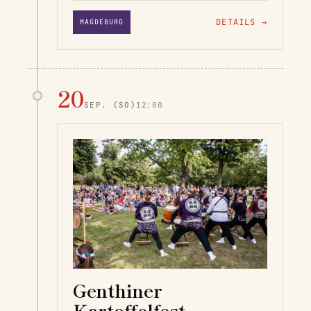
DETAILS
→
MAGDEBURG
20
SEP.
(SO)
12:00
Genthiner
Kartoffelfest