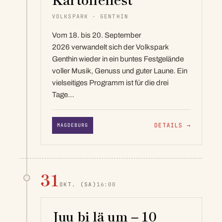
VOLKSPARK · GENTHIN
Vom 18. bis 20. September
2026 verwandelt sich der Volkspark
Genthin wieder in ein buntes Festgelände
voller Musik, Genuss und guter Laune. Ein
vielseitiges Programm ist für die drei
Tage…
DETAILS
→
MAGDEBURG
31
OKT.
(SA)
16:00
Juu bi lä um – 10