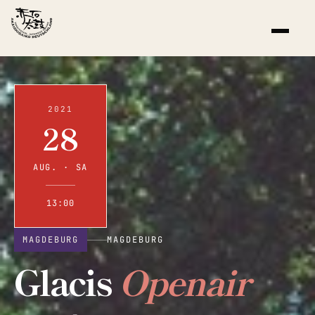
2021
28
AUG. · SA
13:00
MAGDEBURG
MAGDEBURG
Glacis
Openair