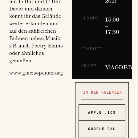
2021
um 15 Uhr und 17 Uhr.
Davor und danach
könnt ihr das Gelände
15:00
BEGINN
weiter erkunden und
–
auf den zahlreichen
17:30
Bühnen neben Musik
z.B. auch Poetry Slams
EINTRITT
oder ähnliches
genießen!
MAGDEBU
GRUPPE
www.glacisopenair.org
IN DEN KALENDER
APPLE .ICS
GOOGLE CAL