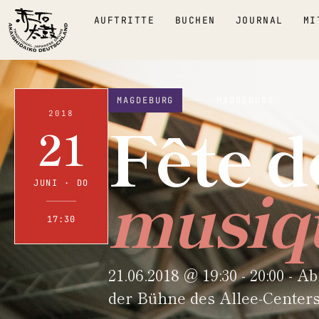
AUFTRITTE
BUCHEN
JOURNAL
MI
MAGDEBURG
MAGDEBURG
Fête d
2018
21
musiq
JUNI · DO
17:30
21.06.2018 @ 19:30 - 20:00 - 
der Bühne des Allee-Centers 