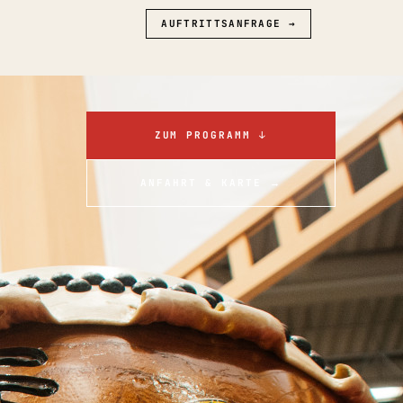
AUFTRITTSANFRAGE →
ZUM PROGRAMM ↓
ANFAHRT & KARTE →