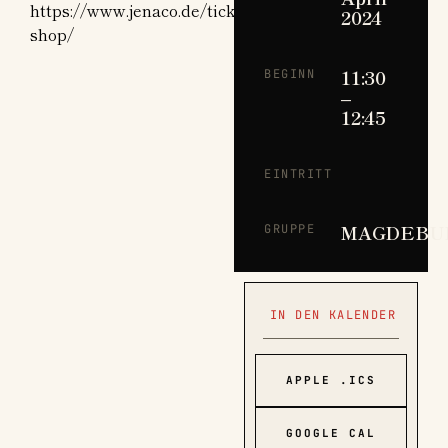
https://www.jenaco.de/ticket-
2024
shop/
11:30
BEGINN
–
12:45
EINTRITT
MAGDEBU
GRUPPE
IN DEN KALENDER
APPLE .ICS
GOOGLE CAL