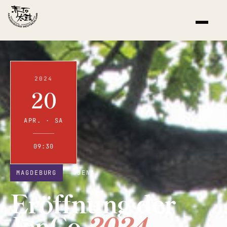
2024
20
APR. · SA
09:30
MAGDEBURG
JENA
Eröffnung der
JenCo
2024