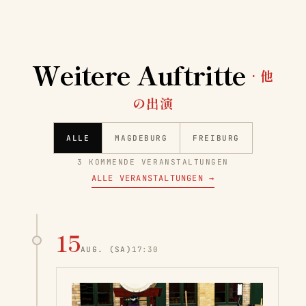
Weitere Auftritte
· 他
の出演
ALLE
MAGDEBURG
FREIBURG
3 KOMMENDE VERANSTALTUNGEN
ALLE VERANSTALTUNGEN
→
15
AUG.
(SA)
17:30