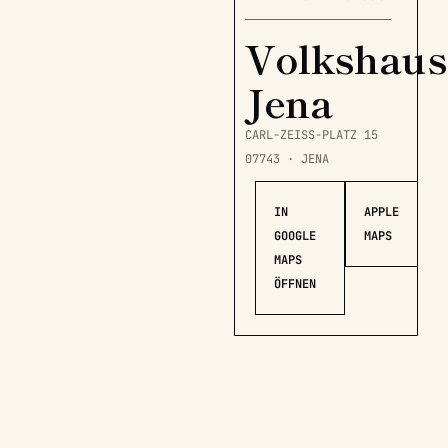
Volkshaus
Jena
CARL-ZEISS-PLATZ 15
07743 · JENA
IN
APPLE
GOOGLE
MAPS
MAPS
ÖFFNEN