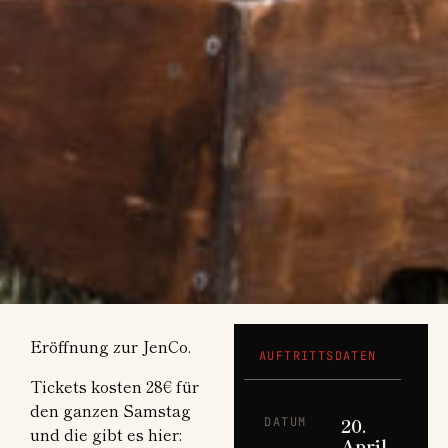
Eröffnung zur JenCo.
AUFTRITTSDATEN
Tickets kosten 28€ für
den ganzen Samstag
20.
DATUM
und die gibt es hier:
April