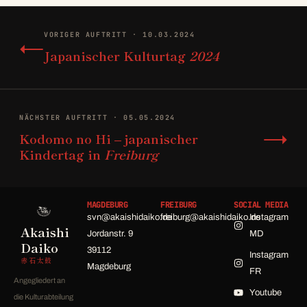
←
VORIGER AUFTRITT · 10.03.2024
Japanischer Kulturtag
2024
NÄCHSTER AUFTRITT · 05.05.2024
→
Kodomo no Hi – japanischer
Kindertag in
Freiburg
MAGDEBURG
FREIBURG
SOCIAL MEDIA
svn@akaishidaiko.de
freiburg@akaishidaiko.de
Instagram
Akaishi
Jordanstr. 9
MD
Daiko
39112
Instagram
赤石太鼓
Magdeburg
FR
Angegliedert an
Youtube
die Kulturabteilung