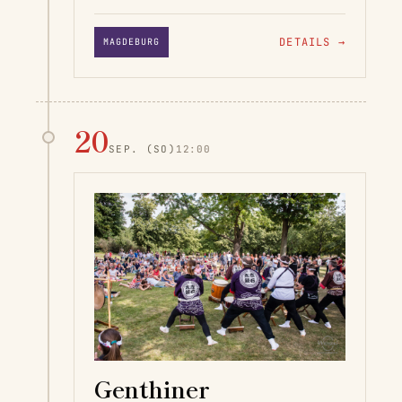
DETAILS
→
MAGDEBURG
20
SEP.
(SO)
12:00
Genthiner