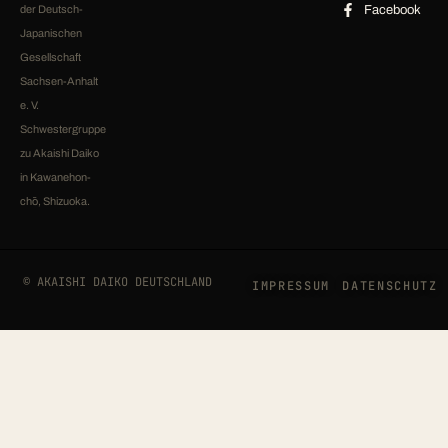
der Deutsch-
Facebook
Japanischen
Gesellschaft
Sachsen-Anhalt
e. V.
Schwestergruppe
zu Akaishi Daiko
in Kawanehon-
chō, Shizuoka.
© AKAISHI DAIKO DEUTSCHLAND
IMPRESSUM
DATENSCHUTZ