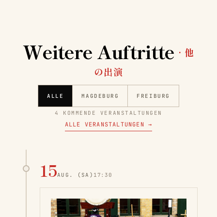
Weitere Auftritte
· 他
の出演
ALLE
MAGDEBURG
FREIBURG
4 KOMMENDE VERANSTALTUNGEN
ALLE VERANSTALTUNGEN
→
15
AUG.
(SA)
17:30