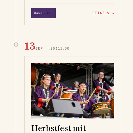
DETAILS
→
MAGDEBURG
13
SEP.
(SO)
11:00
Herbstfest mit