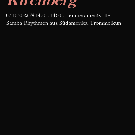
07.10.2023 @ 14:30 - 14:50 - Temperamentvolle
Samba-Rhythmen aus Südamerika, Trommelkunst
aus Japan, Dudelsackklänge aus Schottland – das
diesjährige Altstadtfest nimmt Sie musikalisch mit
auf eine kleine musikalische…