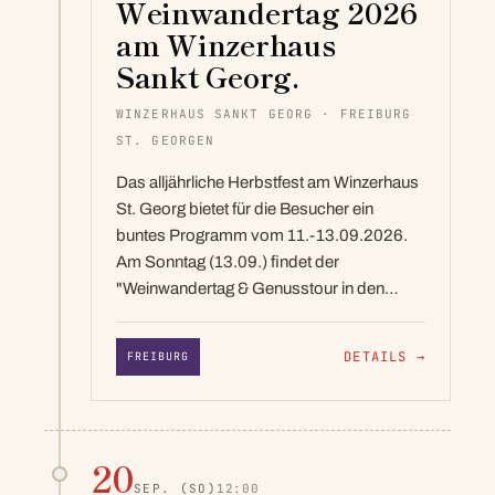
Weinwandertag 2026
am Winzerhaus
Sankt Georg.​
WINZERHAUS SANKT GEORG · FREIBURG
ST. GEORGEN
Das alljährliche Herbstfest am Winzerhaus
St. Georg bietet für die Besucher ein
buntes Programm vom 11.-13.09.2026.
Am Sonntag (13.09.) findet der
"Weinwandertag & Genusstour in den…
DETAILS
→
FREIBURG
20
SEP.
(SO)
12:00