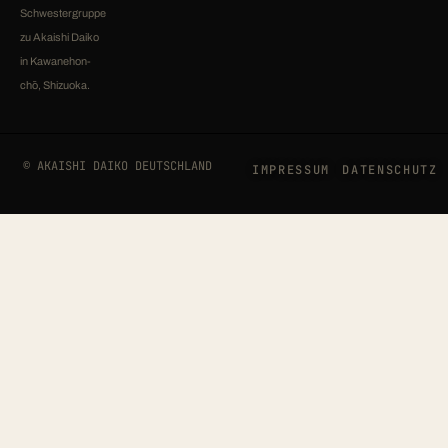
Schwestergruppe
zu Akaishi Daiko
in Kawanehon-
chō, Shizuoka.
© AKAISHI DAIKO DEUTSCHLAND
IMPRESSUM
DATENSCHUTZ