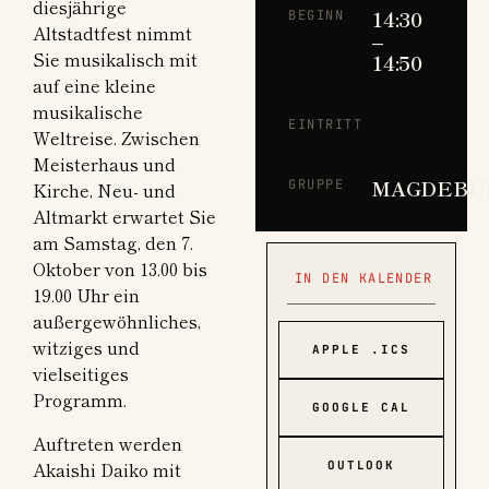
diesjährige
14:30
BEGINN
Altstadtfest nimmt
–
Sie musikalisch mit
14:50
auf eine kleine
musikalische
EINTRITT
Weltreise. Zwischen
Meisterhaus und
MAGDEBU
GRUPPE
Kirche, Neu- und
Altmarkt erwartet Sie
am Samstag, den 7.
Oktober von 13.00 bis
IN DEN KALENDER
19.00 Uhr ein
außergewöhnliches,
witziges und
APPLE .ICS
vielseitiges
Programm.
GOOGLE CAL
Auftreten werden
Akaishi Daiko mit
OUTLOOK