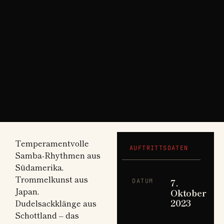
Temperamentvolle
AUFTRITTSDATEN
Samba-Rhythmen aus
Südamerika,
Trommelkunst aus
7.
DATUM
Japan,
Oktober
2023
Dudelsackklänge aus
Schottland – das