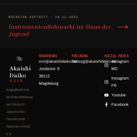
NÄCHSTER AUFTRITT · 18.11.2023
→
Instrumentenflohmarkt im Haus der
Jugend
MAGDEBURG
FREIBURG
SOCIAL MEDIA
svn@akaishidaiko.de
freiburg@akaishidaiko.de
Instagram
Akaishi
Jordanstr. 9
MD
Daiko
39112
Instagram
赤石太鼓
Magdeburg
FR
Angegliedert an
Youtube
die Kulturabteilung
der Deutsch-
Facebook
Japanischen
Gesellschaft
Sachsen-Anhalt
e. V.