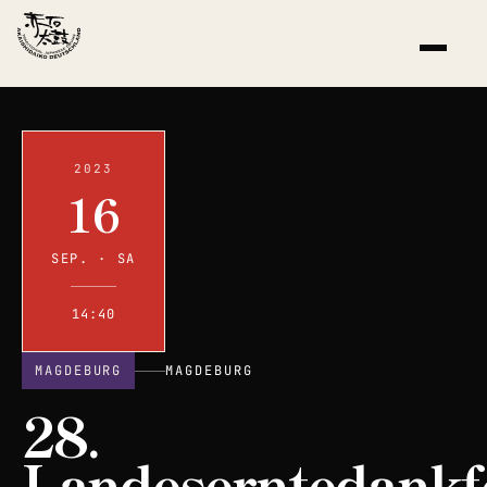
2023
16
SEP. · SA
14:40
MAGDEBURG
MAGDEBURG
28.
Landeserntedankf