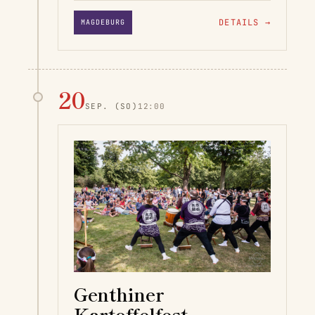
DETAILS
→
MAGDEBURG
20
SEP.
(SO)
12:00
Genthiner
Kartoffelfest