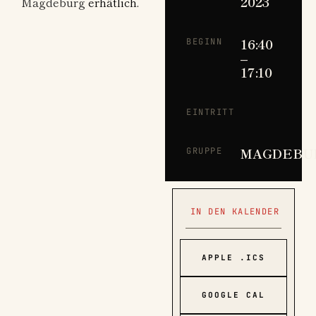
2023
Magdeburg
erhätlich.
16:40
BEGINN
–
17:10
EINTRITT
MAGDEBU
GRUPPE
IN DEN KALENDER
APPLE .ICS
GOOGLE CAL