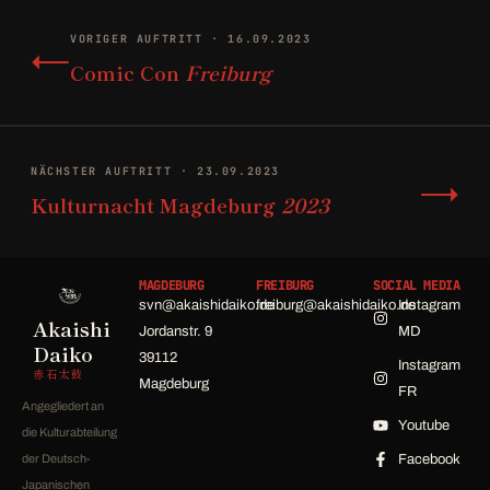
←
VORIGER AUFTRITT · 16.09.2023
Comic Con
Freiburg
→
NÄCHSTER AUFTRITT · 23.09.2023
Kulturnacht Magdeburg
2023
MAGDEBURG
FREIBURG
SOCIAL MEDIA
svn@akaishidaiko.de
freiburg@akaishidaiko.de
Instagram
Akaishi
Jordanstr. 9
MD
Daiko
39112
Instagram
赤石太鼓
Magdeburg
FR
Angegliedert an
Youtube
die Kulturabteilung
der Deutsch-
Facebook
Japanischen