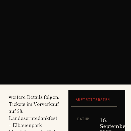
weitere Details folgen.
AUFTRITTSDATEN
Tickets im Vorverkauf
auf
28.
Landeserntedankfest
16.
DATUM
– Elbauenpark
September