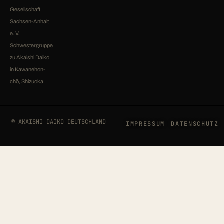
Gesellschaft
Sachsen-Anhalt
e. V.
Schwestergruppe
zu Akaishi Daiko
in Kawanehon-
chō, Shizuoka.
© AKAISHI DAIKO DEUTSCHLAND
IMPRESSUM
DATENSCHUTZ