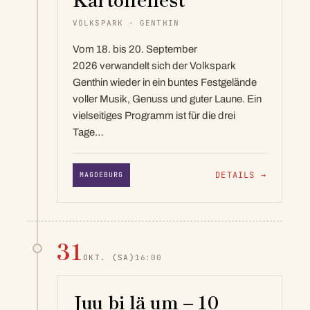
VOLKSPARK · GENTHIN
Vom 18. bis 20. September
2026 verwandelt sich der Volkspark
Genthin wieder in ein buntes Festgelände
voller Musik, Genuss und guter Laune. Ein
vielseitiges Programm ist für die drei
Tage…
DETAILS
→
MAGDEBURG
31
OKT.
(SA)
16:00
Juu bi lä um – 10